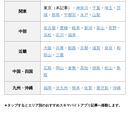
東京（本記事）・
神奈川
・
千葉
・
埼玉
・
茨
関東
城
・
群馬
・
宇都宮
・
水戸
・
山梨
名古屋
・
豊橋
・
岐阜
・
新潟
・
富山
・
長野
・
中部
浜松
・
石川
・
福井
大阪
・
兵庫
・
姫路
・
京都
・
滋賀
・
奈良
・
和
近畿
歌山
・
三重
広島
・
岡山
・
倉敷
・
高知
・
徳島
・
松山
・
鳥
中国・四国
取
九州・沖縄
福岡
・
北九州
・
熊本
・
佐賀
・
鹿児島
・
沖縄
※タッ
プするとエリア別のおすすめスキマバイトア
プリ記事へ移動します。