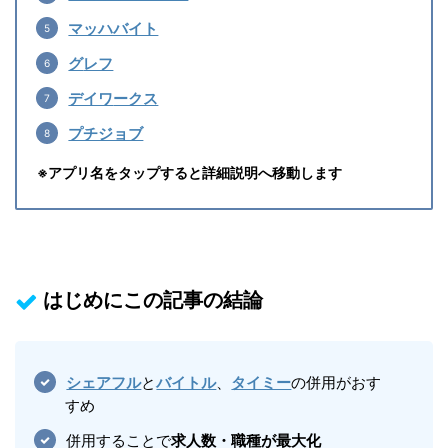
マッハバイト
グ
レフ
デイワ
ークス
プチジョブ
※アプリ名をタップ
すると詳細説明へ移動します
はじめにこの記事の結論
シェアフル
と
バイトル
、
タイミー
の併用がおす
すめ
併用することで
求人数・職種が最大化