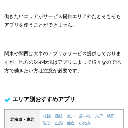
働きたいエリアがサービス提供エリア外だとそもそも
アプリを使うことができません。
関東や関西は大半のアプリがサービス提供しておりま
すが、地方の対応状況はアプリによって様々なので地
方で働きたい方は注意が必要です。
エリア別おすすめアプリ
札幌
・
函館
・
旭川
・
苫小牧
・
八戸
・
秋田
・
北海道・東北
岩手
・
山形
・
仙台
・
いわき