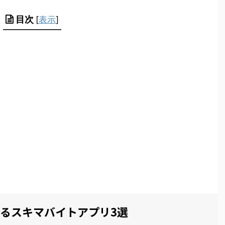
目次
[
表示
]
るスキマバイトアプリ3選