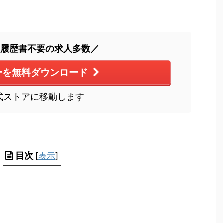
・履歴書不要の求人多数／
ーを無料ダウンロード
式ストアに移動します
目次
[
表示
]