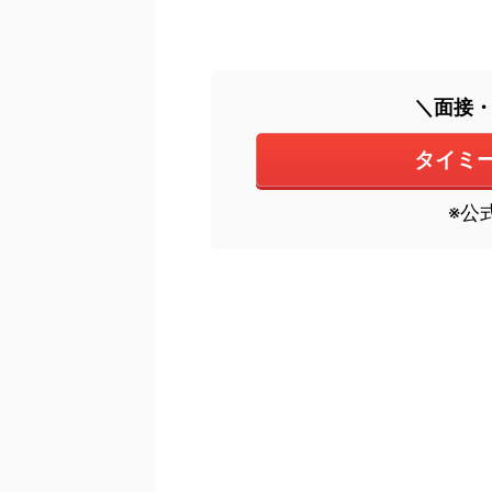
＼面接
タイミ
※公