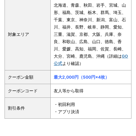
北海道、青森、秋田、岩手、宮城、山
形、福島、茨城、栃木、群馬、埼玉、
千葉、東京、神奈川、新潟、富山、石
川、福井、長野、岐阜、静岡、愛知、
対象エリア
三重、滋賀、京都、大阪、兵庫、奈
良、和歌山、広島、山口、徳島、香
川、愛媛、高知、福岡、佐賀、長崎、
大分、宮崎、鹿児島、沖縄
（詳細は
GO
公式
より確認）
クーポン金額
最大2,000円（500円×4枚）
クーポンコード
友人等から取得
・初回利用
割引条件
・アプリ決済