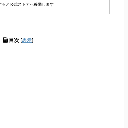
すると公式ストアへ移動します
目次
[
表示
]