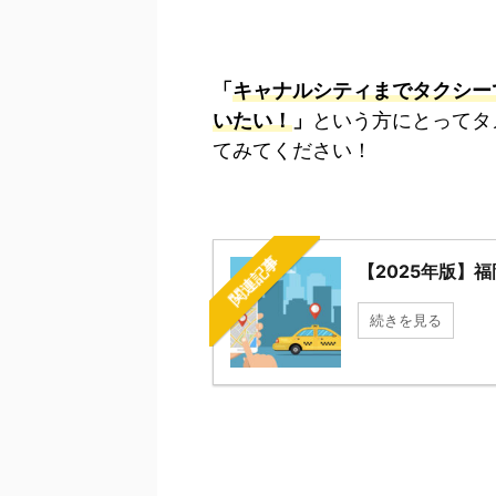
「
キャナルシティ
までタクシー
いたい！
」
という方にとってタ
てみてください！
関連記事
【2025年版】
続きを見る