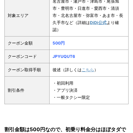
名古屋市・瀬戸市・津島市・尾張旭
市・豊明市・日進市・愛西市・清須
対象エリア
市・北名古屋市・弥富市・あま市・長
久手市など（詳細は
DiDi公式
より確
認）
クーポン金額
500円
クーポンコード
JPYUQUT6
クーポン取得手順
後述（詳しくは
こちら
）
・初回利用
割引条件
・アプリ決済
・一般タクシー限定
割引金額は500円なので、初乗り料金分はほぼタダで